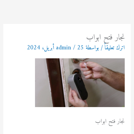
خطي
لى
لمحتوى
نجار فتح ابواب
اترك تعليقاً
/ بواسطة
25 أبريل، 2024
/
admin
نجار فتح ابواب