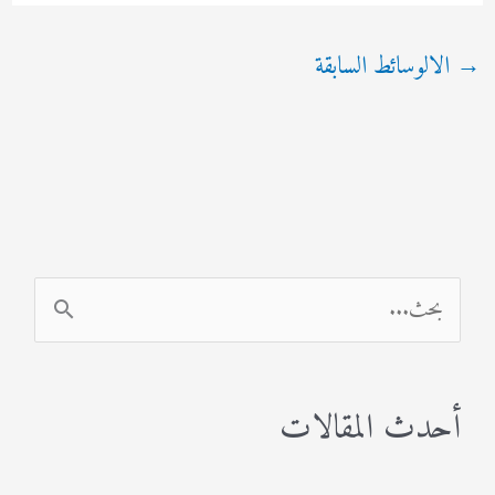
→
الالوسائط السابقة
ا
ل
ب
أحدث المقالات
ح
ث