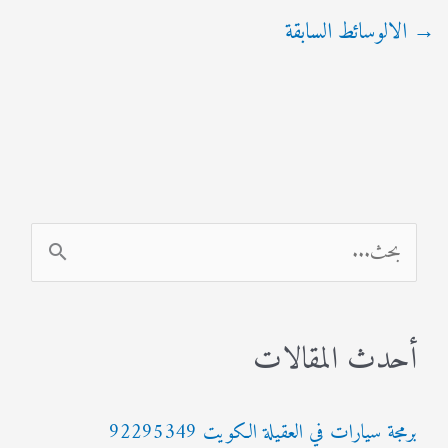
→
الالوسائط السابقة
ا
ل
ب
أحدث المقالات
ح
ث
برمجة سيارات في العقيلة الكويت 92295349
ع