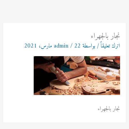
خطي
لى
لمحتوى
نجار بالجهراء
اترك تعليقاً
/ بواسطة
22 مارس، 2021
/
admin
نجار بالجهراء