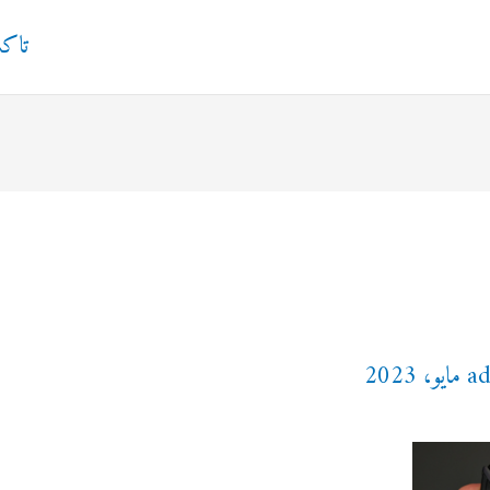
تاك
a