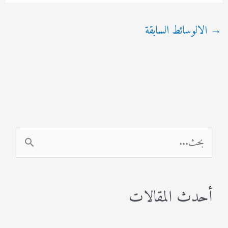
→
الالوسائط السابقة
ا
ل
ب
أحدث المقالات
ح
ث