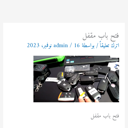
خطي
لى
لمحتوى
فتح باب مقفل
اترك تعليقاً
/ بواسطة
16 نوفمبر، 2023
/
admin
فتح باب مقفل