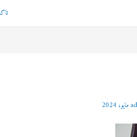
تاك
a