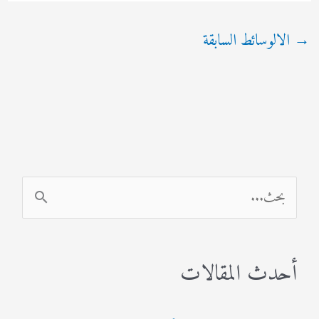
→
الالوسائط السابقة
ا
ل
ب
أحدث المقالات
ح
ث