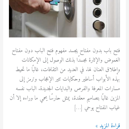
فتح باب بدون مفتاح يجسد مفهوم فتح الباب دون مفتاح
الغموض والإثارة مجسدًا بذلك الوصول إلى الإمكانات
وإطلاق العنان لها. في العديد من الثقافات، غالبًا ما تحيط
بهذه الأبواب أساطير وحكايات تثير الإعجاب وترمز إلى
مسارات المعرفة والفرص والبدايات الجديدة. الباب نفسه
المزين غالبًا بتصاميم معقدة، يمثل حارسًا يحمي ما وراءه إلا أن
غياب المفتاح يوحي […]
فتح
قراءة المزيد »