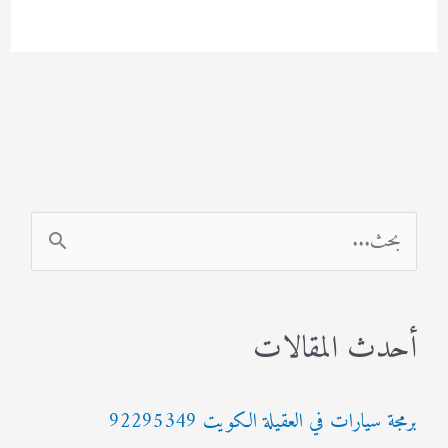
باب
بدون
مفتاح
92295349
ا
ل
ب
أحدث المقالات
ح
ث
برمجة سيارات في العقيلة الكويت 92295349
ع