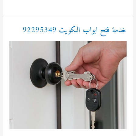
فتح
اقفال
بالكويت
خدمة فتح ابواب الكويت 92295349
92295349