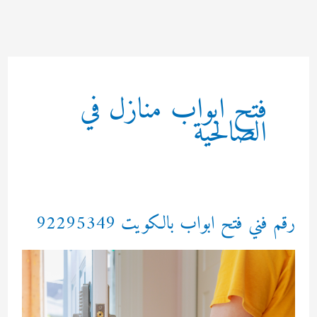
خطي
لى
لمحتوى
فتح ابواب منازل في
الصالحية
رقم فني فتح ابواب بالكويت 92295349