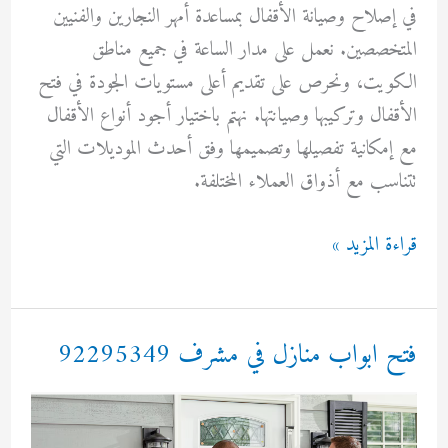
في إصلاح وصيانة الأقفال بمساعدة أمهر النجارين والفنيين
المتخصصين. نعمل على مدار الساعة في جميع مناطق
الكويت، ونحرص على تقديم أعلى مستويات الجودة في فتح
الأقفال وتركيبها وصيانتها. نهتم باختيار أجود أنواع الأقفال
مع إمكانية تفصيلها وتصميمها وفق أحدث الموديلات التي
تتناسب مع أذواق العملاء المختلفة.
فتح
قراءة المزيد »
ابواب
منازل
في
فتح ابواب منازل في مشرف 92295349
الصالحية
92295349