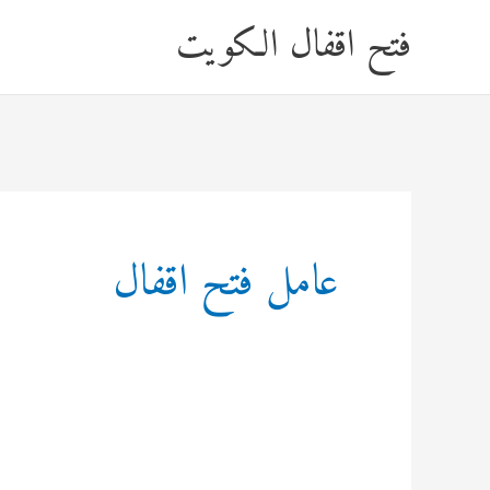
خطي
فتح اقفال الكويت
لى
لمحتوى
عامل فتح اقفال