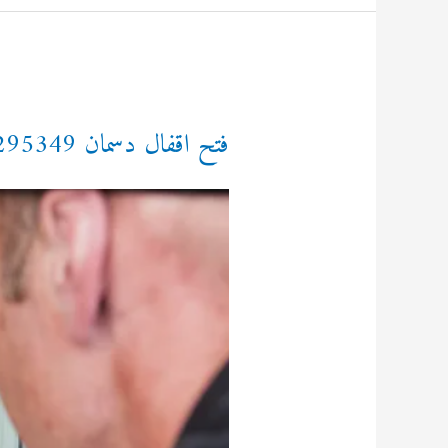
92295349
فتح اقفال دسمان 92295349