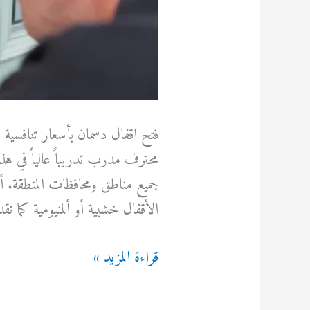
فتح اقفال دسمان بأسعار تنافسية 
محترف مدرب تدريباً عالياً في هذا 
جميع مناطق ومحافظات المنطقة. أ
الأقفال خشبية أو ألمنيومية كما 
فتح
قراءة المزيد »
اقفال
دسمان