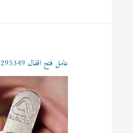
92295349
عامل فتح اقفال 92295349