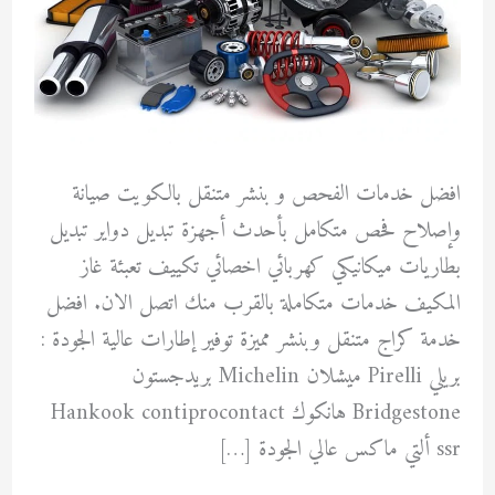
افضل خدمات الفحص و بنشر متنقل بالكويت صيانة
وإصلاح فحص متكامل بأحدث أجهزة تبديل دواير تبديل
بطاريات ميكانيكي كهربائي اخصائي تكييف تعبئة غاز
المكيف خدمات متكاملة بالقرب منك اتصل الان. افضل
خدمة كراج متنقل وبنشر مميزة توفير إطارات عالية الجودة :
بريلي Pirelli ميشلان Michelin بريدجستون
Bridgestone هانكوك Hankook contiprocontact
ssr ألتي ماكس عالي الجودة […]