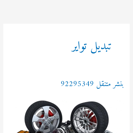
خطي
لى
لمحتوى
تبديل تواير
بنشر متنقل 92295349