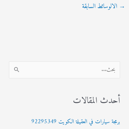
→
الالوسائط السابقة
ا
ل
ب
أحدث المقالات
ح
ث
برمجة سيارات في العقيلة الكويت 92295349
ع