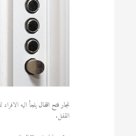
نجار فتح اقفال
يلجأ اليه الافراد
القفل.