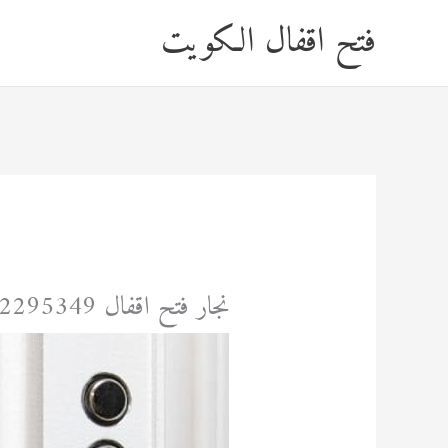
خطي
فتح اقفال الكويت
لى
لمحتوى
نجار فتح اقفال 92295349