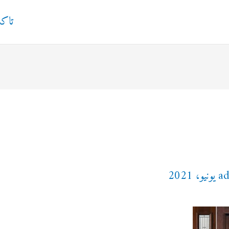
تاك
a