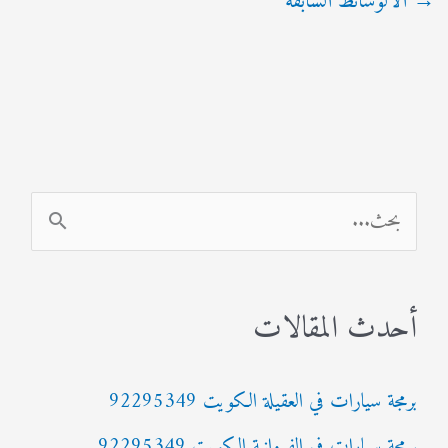
→
الالوسائط السابقة
ا
ل
ب
أحدث المقالات
ح
ث
برمجة سيارات في العقيلة الكويت 92295349
ع
برمجة سيارات في الفروانية الكويت 92295349