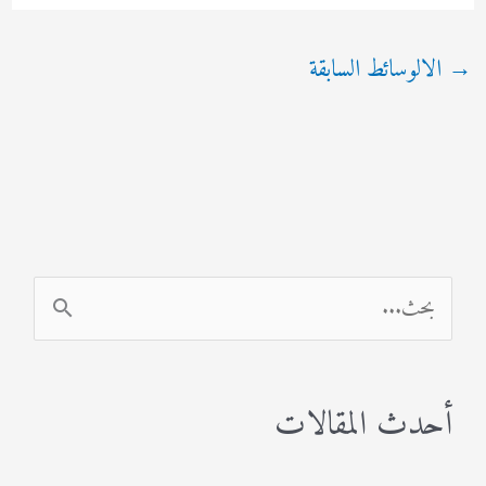
→
الالوسائط السابقة
ا
ل
ب
أحدث المقالات
ح
ث