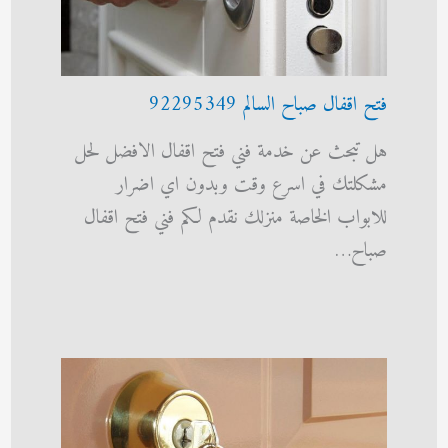
فتح اقفال صباح السالم 92295349
هل تبحث عن خدمة فني فتح اقفال الافضل لحل
مشكلتك في اسرع وقت وبدون اي اضرار
للابواب الخاصة منزلك نقدم لكم فني فتح اقفال
صباح…