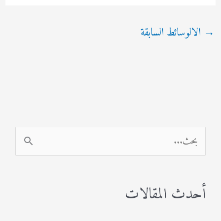
→
الالوسائط السابقة
ا
ل
ب
أحدث المقالات
ح
ث