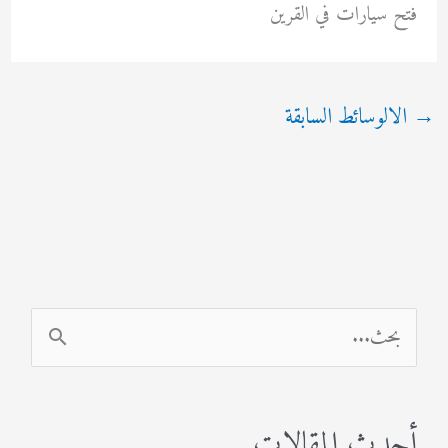
فتح سيارات في القرين
→
الالوسائط السابقة
ا
ل
ب
أحدث المقالات
ح