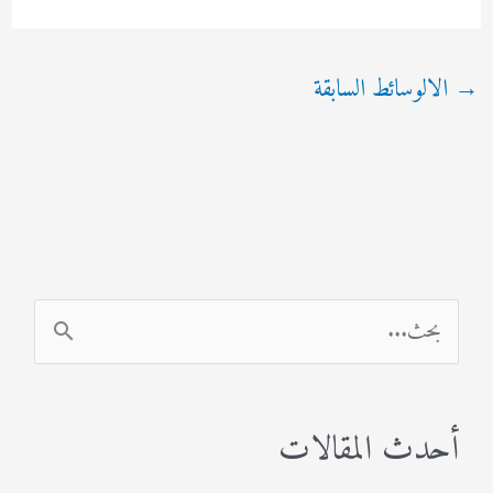
→
الالوسائط السابقة
ا
ل
ب
أحدث المقالات
ح