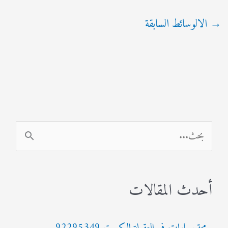
→
الالوسائط السابقة
ا
ل
ب
أحدث المقالات
ح
ث