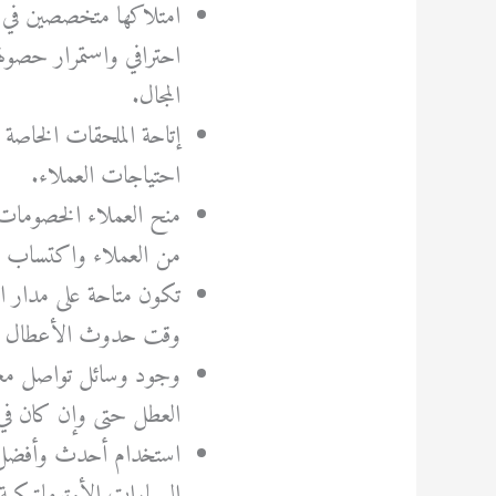
امتلاكها متخصصين في مج
احترافي واستمرار حصول
المجال.
إتاحة الملحقات الخاصة ب
احتياجات العملاء.
منح العملاء الخصومات
من العملاء واكتساب الث
وقت حدوث الأعطال ل
وجود وسائل تواصل معر
العطل حتى وإن كان في
استخدام أحدث وأفضل ال
السيارات الأوتوماتيكية