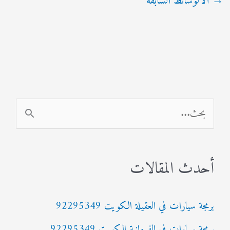
→
الالوسائط السابقة
ا
ل
ب
أحدث المقالات
ح
ث
برمجة سيارات في العقيلة الكويت 92295349
ع
برمجة سيارات في الفروانية الكويت 92295349