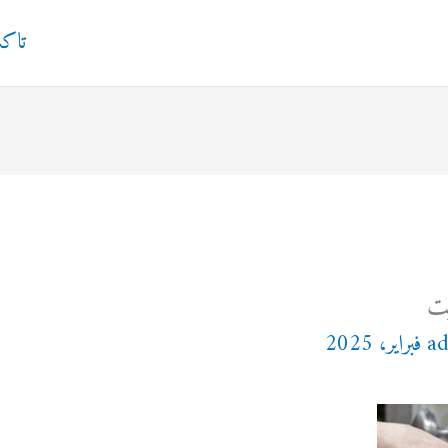
تاك
يت
a