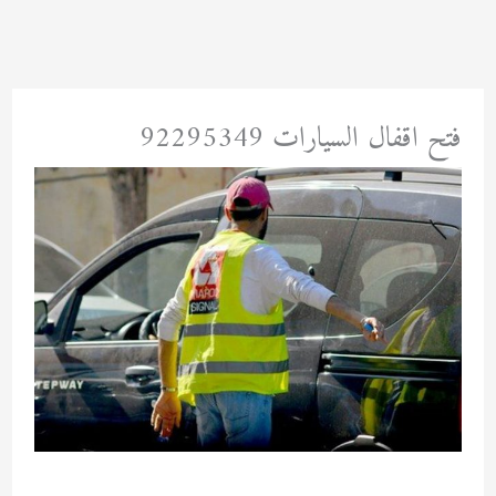
خطي
لى
لمحتوى
فتح اقفال السيارات 92295349