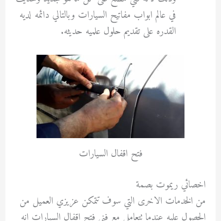
في عالم ابواب مفاتيح السيارات وبالتالي دائمه لديه
القدره على تقديم حلول علميه حديثه.
فتح اقفال السيارات
اخصائي ريموت بصمة
من الخدمات الاخرى التي سوف تتمكن عزيزي العميل من
الحصول عليه عندما تتعامل مع فني فتح اقفال السيارات انه