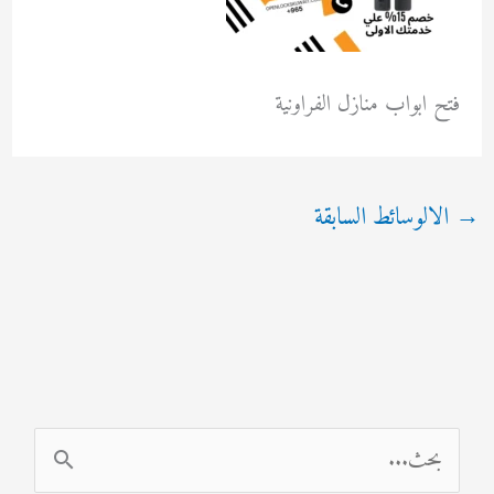
فتح ابواب منازل الفراونية
→
الالوسائط السابقة
ا
ل