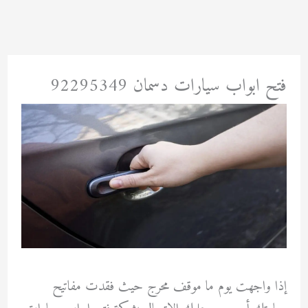
خطي
لى
لمحتوى
فتح ابواب سيارات دسمان 92295349
إذا واجهت يوم ما موقف محرج حيث فقدت مفاتيح