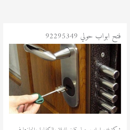
خطي
لى
لمحتوى
فتح ابواب حولي 92295349