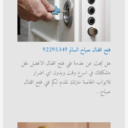
فتح اقفال صباح السالم 92295349
هل تبحث عن خدمة فني فتح اقفال الافضل لحل
مشكلتك في اسرع وقت وبدون اي اضرار
للابواب الخاصة منزلك نقدم لكم فني فتح اقفال
صباح…